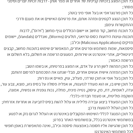
כל תוכן הפוגע בזכויות קנייניות של אחרים או מפר אותן - לרבות זכויות יוצרים וסימני
מסחר;
כל תוכן פורנוגראפי או בעל אופי מיני בוטה;
כל תוכן הנוגע לקטינים ומזהה אותם, את פרטיהם האישיים או את מענם ודרכי
ההתקשרות עימם;
כל תוכנת מחשב, קוד מחשב או יישום הכוללים נגיף-מחשב ("וירוס"), לרבות
תוכנות-עוינות הידועות כסוס-טרויאני, תולעים (Worms), ואנדלים (Vandals), יישומים
מזיקים (Malicious Applications) וכיו"ב;
סיסמאות, שמות משתמש ופרטים אחרים, המאפשרים שימוש בתוכנות מחשב, קבצים
דיגיטאליים, אתרי אינטרנט או שירותים, הטעונים הרשמה או תשלום, בלא תשלום או
הרשמה כאמור;
כל תוכן המהווה לשון הרע על אדם, או הפוגע בפרטיותו, או בשמו הטוב;
כל תוכן המזהה אישית אנשים אחרים, מבלי שנתנו את הסכמתם לפרסום זהותם;
כל תוכן בעל אופי או תוכן טורדני, מעליב, עוין, מאיים או גס רוח;
כל תוכן שיש בו, או הוא מעודד לגזענות, או אפליה פסולה על בסיס גזע, מוצא, צבע עור,
עדה, לאומיות, דת, מין, עיסוק, נטייה מינית, מחלה, נכות גופנית או נפשית, אמונה,
השקפה פוליטית, או מעמד חברתי-כלכלי.
כל תוכן המעודד ביצוע עבירה פלילית או עלול להוות בסיס לתביעה או אחריות אזרחית;
כל תוכן העלול להטעות צרכן;
כל תוכן המנוגד לכללי השימוש המקובלים באינטרנט או העלול לגרום נזק או לפגוע
במשתמשי אינטרנט בכלל, ובמשתמשי האתר בפרט;
כל תוכן שהגישה אליו חסומה באמצעות סיסמה וכיו"ב, ואינה מתאפשרת באופן חופשי
לכל משתמשי האינטרנט;