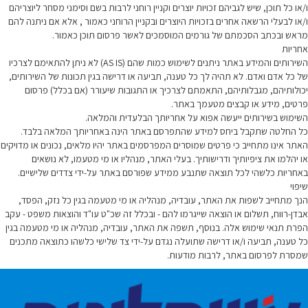
ו/או כל תוכן, שיש לגביהם זכויות יוצרים וקניין רוחני לרבות בשם וסימני מסחר ליוצריהם
ו/או לבעלי הרשאה אחרים בזכויות היוצרים ובקניין הרוחני כאמור , אלא אם ניתנה להם
מראש ובכתב הסכמתם של גורמים המוסמכים לאשר פרסום תוכן כאמור.
אחריות
השירותים והמידע באתר ניתנים לשימוש כמות שהם (AS IS) לא ניתן להתאימם לצרכיו
של כל אדם ואדם. לא תהיה לך כל טענה, תביעה או דרישה בגין תכונות של השירותים,
יכולותיהם, מגבלותיהם, התאמתם לצרכיך או התגובות שיעורר (אם בכלל) פרסום
פרטים, מידע או קבצים מטעמך באתר.
השימוש בשירותים ייעשה אפוא על אחריותך הבלעדית והמלאה.
כל החלטה שתקבל ביחס למידע שהתפרסם באתר הינה באחריותך המלאה בלבד.
האתר אינו מתחייב כי פרטים שמוסרים המפרסמים באתר יהיו מלאים, נכונים או מדויקים
או יהלמו את ציפיותיך ודרישותיך. בעלי האתר, מנהליו או מי מטעמו, לא נושאים
באחריות כלשהי לכל תוצאה שתנבע ממידע שפורסם באתר על-ידי צדדים שלישיים.
שיפוי
הנך מתחייב לשפות את האתר, עובדיה, מנהליה או מי מטעמה בגין כל נזק, הפסד,
אבדן-רווח, תשלום או הוצאה שייגרמו להם - ובכלל זה שכ"ט עו"ד והוצאות משפט - עקב
הפרת תנאי שימוש אלה. בנוסף, תשפה את האתר, עובדיה, מנהליה או מי מטעמה בגין
כל טענה, תביעה ו/או דרישה שתועלה נגדם על-ידי צד שלישי כלשהו כתוצאה מתכנים
שמסרת לפרסום באתר, לרבות מודעות.