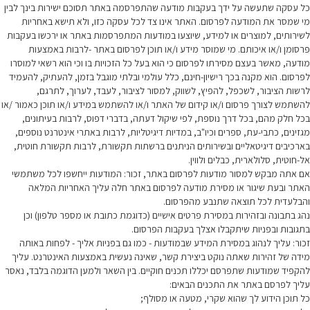
כל עסקה שתעשה על ידך בעקבות מודעה שהתפרסמה באתר תסוכם ישירות בינך לבין
מי שמסר את המודעה לפרסום. האתר אינו צד לכל עסקה כזו, ולא תישא באחריות
לשירותים, למוצרים או למידע, שיוצעו במודעות המתפרסמות באתר או ירכשו בעקבות
פרסומן ו/או איכותם. מי שמוסר מידע ו/או תוכן לפרסום באתר -לרבות באמצעות
מודעה, מאשר בעצם מסירתו לפרסום כי הוא בעל כל הזכויות בו וכי הוא רשאי למוסרו
לפרסום. הוא מקנה בכך רישיון-חינם, כלל עולמי ובלתי מוגבל בזמן, להעתיק, להעמיד
לרשות הציבור, לשכפל, להפיץ, לשווק, למסור לציבור, לעבד, לערוך, לתרגם,
להשתמש לצורך פרסום ו/או קידום של האתר ו/או להשתמש במידע ו/או תוכן כאמור /או
בכל חלק מהם, בכל דרך נוספת, לפי שיקול דעתה, בדברי דפוס, לרבות בעיתונים,
מגזינים, כתבי-עת, ספרים וכיו"ב, במדיות דיגיטליות, לרבות באתרי אינטרנט נוספים,
בארכיבים דיגיטאליים ובשירותים הניתנים ברשתות תקשורת, לרבות תקשורת חוטית,
אל-חוטית, סלולארית, כבלים ולווין.
אם אתה מבקש למסור מודעות לפרסום באתר, זכור: המודעות ייחשפו לכל משתמשי
האתר ובעת שיגור או מסירת מודעה לפרסום באתר חלה עליך האחריות המלאה
והבלעדית לכל תוצאה שתנבע מהפרסום.
נהג בתבונה ובזהירות במסירת פרטים אישיים (כדוגמת כתובת או מספר טלפון) וכן
בתגובות ובפניות שיתקבלו אצלך בעקבות הפרסום.
זכור: עליך לנהוג במסירת המידע שבמודעות - כמו גם בפניות אליך - לפחות באותה
מידה של זהירות שאתה נוקט ביצירת קשר, שאינה נעשית באמצעות האינטרנט. עליך
להקפיד שמודעות שתפרסם יכללו תכנים חוקיים. בין השאר ולמען הדוגמה בלבד, נאסר
עליך לפרסם באתר את התכנים הבאים:
כל תוכן הידוע לך שהוא שקרי, מטעה או מסולף;