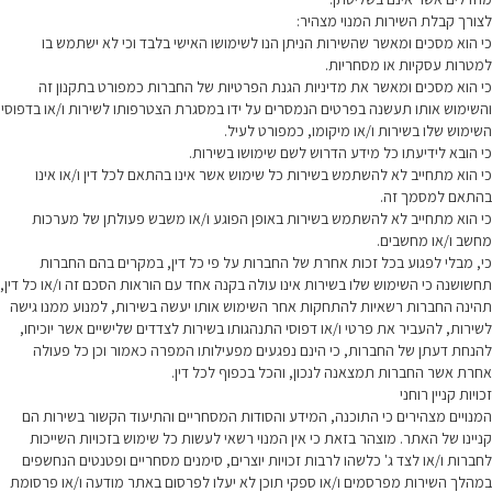
לצורך קבלת השירות המנוי מצהיר:
כי הוא מסכים ומאשר שהשירות הניתן הנו לשימושו האישי בלבד וכי לא ישתמש בו
למטרות עסקיות או מסחריות.
כי הוא מסכים ומאשר את מדיניות הגנת הפרטיות של החברות כמפורט בתקנון זה
והשימוש אותו תעשנה בפרטים הנמסרים על ידו במסגרת הצטרפותו לשירות ו/או בדפוסי
השימוש שלו בשירות ו/או מיקומו, כמפורט לעיל.
כי הובא לידיעתו כל מידע הדרוש לשם שימושו בשירות.
כי הוא מתחייב לא להשתמש בשירות כל שימוש אשר אינו בהתאם לכל דין ו/או אינו
בהתאם למסמך זה.
כי הוא מתחייב לא להשתמש בשירות באופן הפוגע ו/או משבש פעולתן של מערכות
מחשב ו/או מחשבים.
כי, מבלי לפגוע בכל זכות אחרת של החברות על פי כל דין, במקרים בהם החברות
תחשושנה כי השימוש שלו בשירות אינו עולה בקנה אחד עם הוראות הסכם זה ו/או כל דין,
תהינה החברות רשאיות להתחקות אחר השימוש אותו יעשה בשירות, למנוע ממנו גישה
לשירות, להעביר את פרטי ו/או דפוסי התנהגותו בשירות לצדדים שלישיים אשר יוכיחו,
להנחת דעתן של החברות, כי הינם נפגעים מפעילותו המפרה כאמור וכן כל פעולה
אחרת אשר החברות תמצאנה לנכון, והכל בכפוף לכל דין.
זכויות קניין רוחני
המנויים מצהירים כי התוכנה, המידע והסודות המסחריים והתיעוד הקשור בשירות הם
קניינו של האתר. מוצהר בזאת כי אין המנוי רשאי לעשות כל שימוש בזכויות השייכות
לחברות ו/או לצד ג' כלשהו לרבות זכויות יוצרים, סימנים מסחריים ופטנטים הנחשפים
במהלך השירות מפרסמים ו/או ספקי תוכן לא יעלו לפרסום באתר מודעה ו/או פרסומת