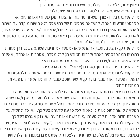
באופן אחר, אלא אם כן קיבלת מראש ובכתב את הסכמתה לכך.
הנך רשאי להשתמש בלוח למטרות פרטיות ואישיות בלבד.
אין להשתמש בלוח לצורך משלוח מודעות הנושאות תוכן מסחרי ו/או פרסומי אל
מפרסמי הודעות באתר; להעלאת פרסומות של בתי עסק בלא תיאום מוקדם עם האתר
ו/או פרסומות שאינן בגדר מודעות לפרסום מוצרים ו/או שירות ו/או מידע כמפורט מטה;
ו/או במטרה לנסות ו/או ליצור מצג מטעה כגון באמצעות פרסום מודעה מטעם מתווך או
סוחר, שלא בקטגוריות 'תיווך' או 'סוחרים'.
אין להעתיק, להציג בפומבי, להשתמש או לאפשר לאחרים להשתמש בכל דרך אחרת
בתכנים המתפרסמים באתר (לרבות המודעות) לכל מטרה, מסחרית או אחרת, שאיננה
שימוש אישי ופרטי ו/או בניגוד לאיסורי השימוש המפורטים לעיל.
אין להציג תכנים בלוח בתוך מסגרת (Frame), גלויה או סמויה.
אין לקשר ללוח מכל אתר המכיל תכנים פורנוגראפיים, תכנים המעודדים לגזענות או
להפליה פסולה, או המנוגדים לחוק, או שפרסומם מנוגד לחוק או המעודדים פעילות
המנוגדת לחוק.
המערכת רשאית בהתאם לשיקול דעתה הבלעדי למנוע פרסום או למחוק מודעה,
הנושאת קישור או תוכן כאמור ו/או תוכן או קישור שעלולים לפגוע במוניטין ו/או בשמה
הטוב - אין בכך כדי להפחית מאחריותו הבלעדית של מפרסם מודעה או פרסומת בלוח
הנושאת קישור לתוכן או תוכן כאמור לכל פגיעה שתגרם בשל כך; ו/או כדי להשית על
מערכת הלוח אחריות לכל טענה ו/או דרישה ו/או תביעה ו/או נזק שיגרמו בשל כך.
אין לקשר לתכנים מהאתר, שאינם דף הבית של האתר ("קישור עמוק") ואין להציג, או
לפרסם תכנים כאמור בכל דרך אחרת, אלא אם הקישור העמוק יהיה לדף אינטרנט בלוח
במלואו וכפי שהוא (AS IS), כך שניתן יהיה לצפות ולהשתמש בו באופן הזהה לחלוטין