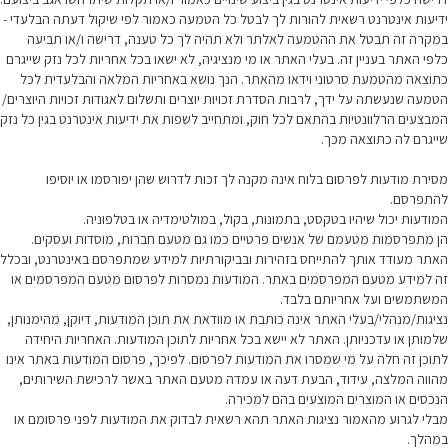
ידיעות אינטרנט רשאית להורות לך לבטל כל הטמעה כאמור לפי שיקול דעתה הבלעדי -
במקרה זה תבטל את ההטמעה לאלתר ולא תהיה לך כל טענה, דרישה ו/או תביעה
כלפי האתר בעניין זה. בעלי האתר או מי מנציגיה, לא ישאו בכל אחריות לכל נזק שייגרם
כתוצאה מהטמעת סרטוני וידאו מהאתר. הנך נושא באחריות המלאה והבלעדית לכל
הטמעה שנעשתה על ידך, לרבות הסדרת זכויות יוצרים ותשלום לאגודות זכויות היוצרים/
המבצעים הרלוונטיות בהתאם לכל חוק, ומתחייב לשפות את ידיעות אינטרנט בגין כל נזק
שייגרם לה כתוצאה מכך.
מסירת מודעות לפרסום בלוח אינה מקנה לך זכות לדרוש שהן יפורסמו או יוסיפו
להתפרסם.
המודעות יכול שיהיו בטקסט, בתמונות, בקול, במולטימדיה או בטלפוניה.
הן מתפרסמות מטעמם של אנשים פרטיים כמו גם מטעם חברות, מוסדות ועסקים.
האתר מעודד אותך להתייחס בזהירות ובביקורתיות למידע שמתפרסם באינטרנט, ובכלל
זה למידע מטעם המפרסמים באתר. המודעות נמסרות לפרסום מטעם המפרסמים או
המשתמשים ועל אחריותם בלבד.
נציגות/מנהלי/בעלי האתר אינה כותבת או מוודאת את תוכן המודעות, דיוקן, מהימנותן,
שלמותן או עדכניותן. האתר לא יישא בכל אחריות לתוכן המודעות. האחריות היחידה
לתוכן זה חלה על מי שמסרו את המודעות לפרסום. לפיכך, פרסום המודעות באתר אינו
מהווה המלצה, עידוד, הבעת דעה או עמדה מטעם האתר באשר לרכישת השירותים,
הנכסים או המוצרים המוצעים בהם למכירה.
מבלי לגרוע מהאמור נציגות האתר תהא רשאית לבדוק את המודעות לפני פרסומם או
במהלך.