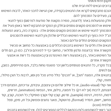
תקנון הלוח והאתר
ברוכים הבאים ללוח הבית שלנו
הנכם מתבקשים לקרוא את התנאים בקפידה, שכן הגישה לתכני האתר, לרבות השימוש
בו, מעידים על הסכמתך להם.
חלק מהפעולות באתר (לדוגמה, מסירה מקוונת של מודעות לפרסום) כפוף לתנאי
שימוש או להסכמים מקוונים נוספים ובחלק מן המקרים תתבקש לאשר באופן פעיל את
הסכמתך לתנאי שימוש או הסכמים מקוונים נוספים אלה - במקרה כזה, ביצוע הפעולות
הנ"ל יהיה כפוף הן לתנאי השימוש הכלליים שלהלן והן לתנאי השימוש ולהסכמים
המקוונים הנוספים החלים עליהם כאמור.
תנאים אלה חלים על השימוש בתכנים הכלולים בו באמצעות כל מחשב או מכשיר
תקשורת אחר (כדוגמת טלפון סלולארי, מחשבי כף יד למיניהם וכיו"ב). כמו כן, הם חלים
על השימוש באתר, בין באמצעות רשת האינטרנט ובין באמצעות כל רשת או אמצעי
תקשורת אחרים.
בכל מקרה, כל התנאים מנוסחים בלשון זכר מטעמי נוחות בלבד, והם מתייחסים, כמובן,
גם לנשים.
בתנאים אלה, המונח "תוכן", או "תכנים" כולל מידע מכל מין וסוג, לרבות כל תוכן מילולי,
חזותי, קולי,
אור-קולי (audio-visual), או כל שילוב שלהם וכן עיצובם, עיבודם, עריכתם, הפצתם ודרך
הצגתם, לרבות (אך לא רק): כל תמונה, צילום, איור, הנפשה (animation), תרשים,
דמות, הדמיה, דגימה (sample), סרטון, קובץ קולי וקובץ מוסיקלי; כל תוכנה, קובץ, קוד
מחשב, יישום, תסדיר (format), פרוטוקול, מאגר נתונים וממשק וכל תו, סימן, סמל
וצלמית (icon).
הנך רשאי להשתמש בלוח בהתאם לכללים המפורטים להלן. אין להשתמש בתכנים