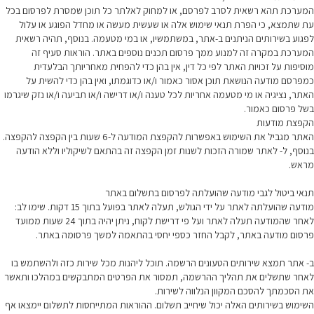
המערכת תהא רשאית לסרב לפרסם, או למחוק לאלתר כל תוכן שמסרת לפרסום בכל
עת שתמצא, כי הפרת תנאי שימוש אלה או שעשית מעשה או מחדל הפוגע או עלול
לפגוע בשירותים הניתנים ב-אתר, במשתמשיו, או במי מטעמה. בנוסף, תהיה רשאית
המערכת במקרה זה למנוע ממך פרסום תכנים נוספים באתר. הוראות סעיף זה
מוסיפות על זכויות האתר לפי כל דין, אין בהן כדי להפחית מאחריותך הבלעדית
כמפרסם מודעה הנושאת תוכן אסור כאמור ו/או כדוגמתו, ואין בהן כדי להשית על
האתר, נציגיה או מי מטעמה אחריות לכל טענה ו/או דרישה ו/או תביעה ו/או נזק שיגרמו
בשל פרסום כאמור.
הקפצת מודעות
האתר מגביל את השימוש באפשרות להקפצת המודעה ל-6 שעות בין הקפצה להקפצה.
בנוסף, ל- לאתר שמורה הזכות לשנות זמן הקפצה זה בהתאם לשיקוליו וללא הודעה
מראש.
תנאי ביטול לגבי מודעה שהועלתה לפרסום בתשלום באתר
מודעה שהועלתה לאתר על ידי הגולש, תעלה לאתר בפועל בתוך 15 דקות. שימו לב:
לאחר שהמודעה תעלה לאתר ועל פי דרישת לקוח, ניתן יהיה בתוך 24 שעות ממועד
פרסום מודעה באתר, לקבל החזר כספי יחסי בהתאמה למשך פרסומה באתר.
ב- אתר תמצא שירותים הטעונים הרשמה. תוכל ליהנות מכל שירות כזה ולהשתמש בו
לאחר שתשלים את תהליך ההרשמה, תמסור את הפרטים המתבקשים במהלכו ותאשר
את הסכמתך להסכם המקוון הנלווה לשירות.
השימוש בשירותים האלה יכול שיחייב תשלום. ההוראות המתייחסות לתשלום יימצאו אף