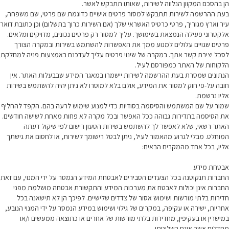
הן בהסכם המקוון הנלווה לשירות, שאותו תתבקש לאשר.
בעת ההרשמה לשירות תתבקש למסור פרטים אישיים כדוגמת שם פרטי, שם משפחה,
עיר וארץ מגוריך, פרטי כרטיס האשראי שלך (אם השירות כרוך בתשלום) וכן כתובת דואר
אלקטרוני פעילה הנמצאת בשימושך. עליך למסור רק פרטים נכונים, מדויקים ומלאים.
פרטים שגויים עלולים למנוע ממך את האפשרות להשתמש בשירות ובמקרה הצורך
לסכל יצירת קשר אתך. במקרה של שינוי פרטים עליך לעדכנם באמצעות פניה למחלקת
הלקוחות של האתר כמפורסם לעיל.
הנתונים שמסרת בעת ההרשמה לשירות יישמרו במאגר המידע שבבעלות האתר. אין
חובה על-פי חוק למסור את המידע, אולם בלא למוסרו לא ניתן יהיה להשתמש בשירות
אליו נרשמת.
שמור על שם המשתמש והסיסמה בסודיות כדי למנוע שימוש לרעה בהם. הקפד להחליף
את הסיסמה בתדירות גבוהה ככל האפשר ובכל מקרה לא פחות מאחת לשישה חודשים.
האתר רשאי, שלא לאפשר לך להשתמש בשירות הטעון רישום לפי שיקול דעתה
המוחלט. מבלי לגרוע מהאמור לעיל, ניתן לבטל רישומך לשירות, או לחסום את גישתך
אליו, בכל אחד מהמקרים הבאים:
אבטחת מידע
החברות תנקוטנה בכל הצעדים הסבירים לאבטחת המידע הנמסר על ידי המנוי, עם זאת
החברות אינן יכולות לאבטח את מערכות המידע והתקשורת אבטחה מושלמת מפני
חדירות בלתי מורשות ושימוש אסור של צדדים שלישיים. לפיכך הן לא תישאנה בכל
אחריות, ישירה או עקיפה, במקרים של גילוי ושימוש במידע הנמסר על ידי המנוי הנובע,
במישרין או בעקיפין, מחדירות בלתי מורשות של אחרים או כתוצאה ממעשים ו/או
מחדלים אשר אינם בשליטתן.