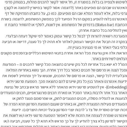
לשימוש ולצפייה בו בלוח. במסגרת זו, חל איסור לקשר לתכנים מהלוח, במנותק מדפי
האינטרנט שבהם הם מופיעים באתר (לדוגמה: אסור לקשר במישרין לתמונה או לקובץ
גרפי בלוח, אלא לעמוד המלא שבו הם מופיעים). כמו כן, על כתובתו המדויקת של דף
האינטרנט בלוח להופיע במקום הרגיל המיועד לכך בממשק המשתמש, לדוגמה: בשורת
הכתובת (Status bar) בדפדפן של המשתמש. אין לשנות, לסלף או להסתיר כתובת זו
ואין להחליפה בכל כתובת אחרת;
המערכת רשאית להורות לך לבטל כל קישור עמוק כאמור לפי שיקול דעתה הבלעדי.
במקרה זה תבטל את הקישור העמוק לאלתר ולא תהיה לך כל טענה, דרישה או תביעה
כלפי בעלי האתר או מי מנציגיה בעניין זה.
הוראות אלה אינן גורעות מכל הוראה אחרת בתנאי השימוש הכלליים ובהסכמים מקוונים
הנלווים לשירותים באתר.
המו"ל לא ישא בכל אחריות לכל נזק שייגרם כתוצאה מכל קישור לתכנים מ – המודעות
ומכל הצגה או פרסום של תכנים כאמור בכל דרך אחרת. הנך נושא באחריות המלאה
והבלעדית לכל קישור, הצגה או פרסום של התכנים, שנעשו על ידך ומתחייב לשפות את
ידיעות אינטרנט והאתר בגין כל נזק שייגרם להם כתוצאה מכך. הטמעת סרטוני וידאו
(Embedding)- אין להטמיע סרטוני וידאו מהאתר ללא אישור מראש ובכתב של נציגות
האתר בכל אתר ולרבות באתר המכיל או מארח: תכנים פורנוגראפיים, תכנים המעודדים
לגזענות או להפליה פסולה, תכנים המנוגדים לחוק, או שפרסומם מנוגד לחוק או
המעודדים פעילות המנוגדת לחוק, או באתרים שעצם הטמעת הסרטון תהא הפרה של
זכות יוצרים מוסרית של צד ג' לרבות יוצרי הסרטון ובעלי זכויות היוצרים בו. ידיעות
אינטרנט שומרת לעצמה את הזכות שלא לאפשר הטמעת סרטוני וידאו ו/או לשנות את
הקישור לסרטון בלא צורך להודיע לך על כך מראש ולא תהא לך כל טענה, תביעה ו/או
דרישה כלפי ידיעות אינטרנט בגין ביצוע שינויים כאמור ו/או תקלות שיתרחשו אגב ביצועם.